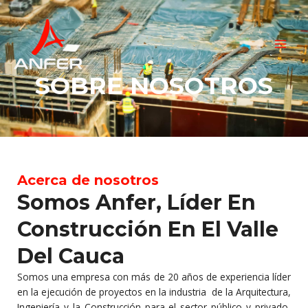
Ir
MAI
al
MEN
contenido
SOBRE NOSOTROS
Acerca de nosotros
Somos Anfer, Líder En
Construcción En El Valle
Del Cauca
Somos una empresa con más de 20 años de experiencia líder
en la ejecución de proyectos en la industria de la Arquitectura,
Ingeniería y la Construcción para el sector público y privado,