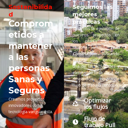
Sostenibilida
Seguimos las
d
mejores
Comprom
prácticas
Basamos la ejecución de
etidos a
nuestros proyectos en
los pilares de la
mantener
filosofía
Lean
Construction
buscando
a las
agregar valor en cada
personas
una de las actividades y
eliminando toda clase de
Sanas y
desperdicio, generando
flujo de trabajo continuo.
Seguras
Creamos proyectos
Optimizar
innovadores con
los flujos
tecnología vanguardista.
Flujo de
trabajo Pull