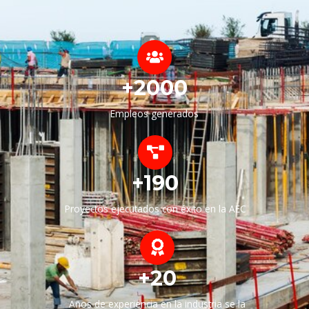
+2000
Empleos generados
+190
Proyectos ejecutados con éxito en la AEC
+20
Años de experiencia en la industria se la